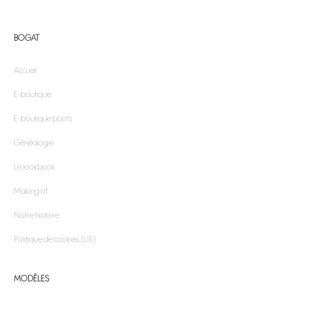
BOGAT
Accueil
E-boutique
E-boutique boots
Généalogie
Le lookbook
Making of
Notre histoire
Politique de cookies (UE)
MODÈLES