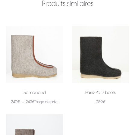
Produits similaires
Samarkand
Paris-Paris boots
240
€
–
249
€
Plage de prix :
289
€
Choix des options
240€ à 249€
Choix des options