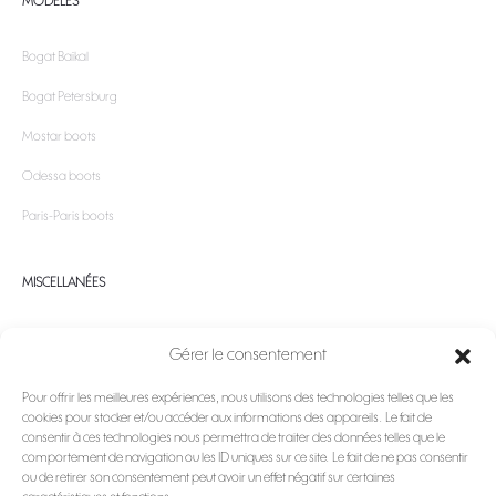
MODÈLES
Bogat Baïkal
Bogat Petersburg
Mostar boots
Odessa boots
Paris-Paris boots
MISCELLANÉES
Conditions générales de vente et politique de confidentialité
Gérer le consentement
Conseils d’entretien
Pour offrir les meilleures expériences, nous utilisons des technologies telles que les
E-boutique boots
cookies pour stocker et/ou accéder aux informations des appareils. Le fait de
consentir à ces technologies nous permettra de traiter des données telles que le
Livraison et paiement
comportement de navigation ou les ID uniques sur ce site. Le fait de ne pas consentir
ou de retirer son consentement peut avoir un effet négatif sur certaines
Politique de cookies (UE)