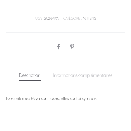
UGS :
2024MIYA
CATÉGORIE :
MITTENS
SHARE
Description
Informations complémentaires
Nos mitaines Miya sont roses, elles sont si sympas !