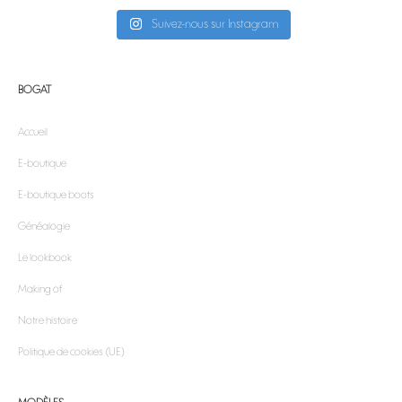
Suivez-nous sur Instagram
BOGAT
Accueil
E-boutique
E-boutique boots
Généalogie
Le lookbook
Making of
Notre histoire
Politique de cookies (UE)